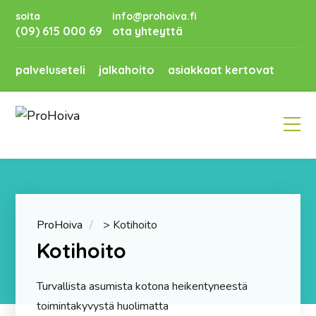
soita
info@prohoiva.fi
(09) 615 000 69
ota yhteyttä
palveluseteli
jalkahoito
asiakkaat kertovat
ProHoiva
>
Kotihoito
Kotihoito
Turvallista asumista kotona heikentyneestä
toimintakyvystä huolimatta