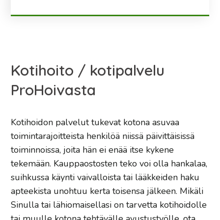
Kotihoito / kotipalvelu
ProHoivasta
Kotihoidon palvelut tukevat kotona asuvaa
toimintarajoitteista henkilöä niissä päivittäisissä
toiminnoissa, joita hän ei enää itse kykene
tekemään. Kauppaostosten teko voi olla hankalaa,
suihkussa käynti vaivalloista tai lääkkeiden haku
apteekista unohtuu kerta toisensa jälkeen. Mikäli
Sinulla tai lähiomaisellasi on tarvetta kotihoidolle
tai muulle kotona tehtävälle avustustyölle,
ota