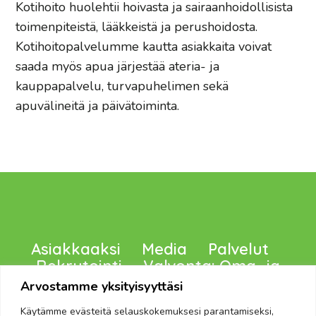
Kotihoito huolehtii hoivasta ja sairaanhoidollisista
toimenpiteistä, lääkkeistä ja perushoidosta.
Kotihoitopalvelumme kautta asiakkaita voivat
saada myös apua järjestää ateria- ja
kauppapalvelu, turvapuhelimen sekä
apuvälineitä ja päivätoiminta.
Asiakkaaksi
Media
Palvelut
Rekrytointi
Valvonta: Oma -ja
Viranomaiset, Tietosuoja
Arvostamme yksityisyyttäsi
Käytämme evästeitä selauskokemuksesi parantamiseksi,